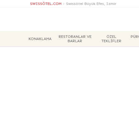
SWISSÔTEL.COM
>
Swissôtel Büyük Efes, Izmir
RESTORANLAR VE
ÖZEL
PÜR
KONAKLAMA
BARLAR
TEKLİFLER