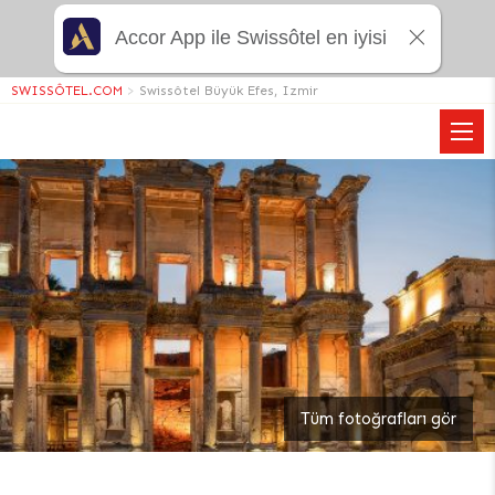
Accor App ile Swissôtel en iyisi
SWISSÔTEL.COM
>
Swissôtel Büyük Efes, Izmir
Tüm fotoğrafları gör